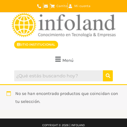
Ir
Carrito
Mi cuenta
al
contenido
SITIO INSTITUCIONAL
Menú
No se han encontrado productos que coincidan con
tu selección.
COPYRIGHT © 2026 | INFOLAND