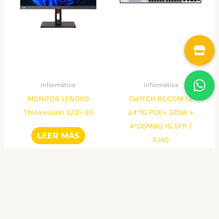
Informática
Informática
MONITOR LENOVO
SWITCH BDCOM L2
Thinkvision S22i-30
24*1G POE+ 370W +
4*COMBO 1G SFP /
LEER MÁS
RJ45
S22i-30 21.5″ FHD
LEER MÁS
VGA+HDMI 3 AÑOS