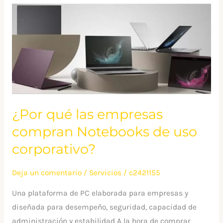
¿Por
qué
las
empresas
compran
Notebooks
de
uso
¿Por qué las empresas
corporativo?
compran Notebooks de uso
corporativo?
Deja un comentario
/
Servicios
/
c2421155
Una plataforma de PC elaborada para empresas y
diseñada para desempeño, seguridad, capacidad de
administración y estabilidad A la hora de comprar