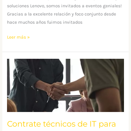
soluciones Lenovo, somos invitados a eventos geniales!
Gracias a la excelente relación y foco conjunto desde
hace muchos años fuimos invitados
Leer más »
Contrate
técnicos
de
IT
para
tareas
eventuales
de
Contrate técnicos de IT para
corta