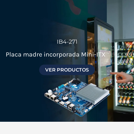
Ir
al
contenido
IB4-271
Placa madre incorporada Mini-ITX
VER PRODUCTOS