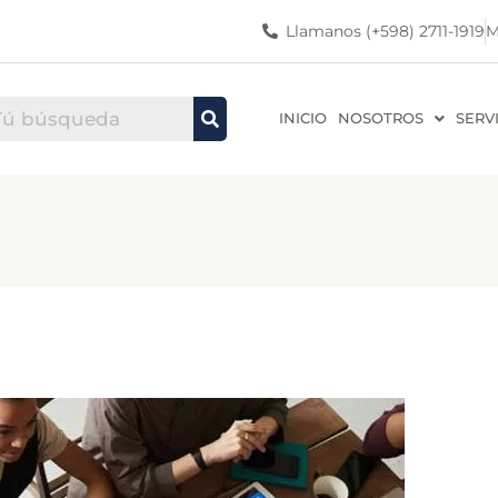
Llamanos (+598) 2711-1919
M
INICIO
NOSOTROS
SERV